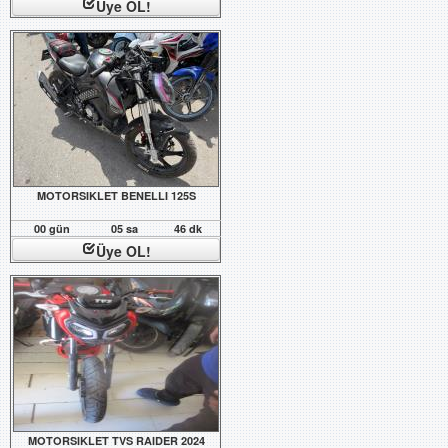
Üye OL!
MOTORSIKLET BENELLI 125S
00 gün
05 sa
46 dk
Üye OL!
MOTORSIKLET TVS RAIDER 2024