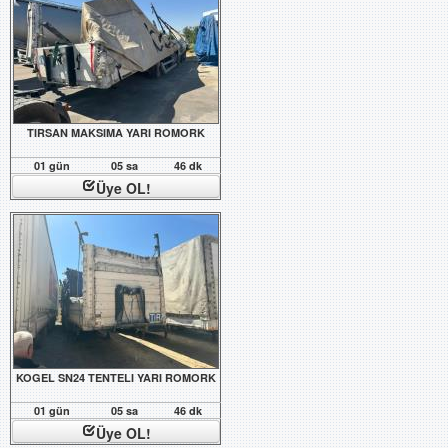
TIRSAN MAKSIMA YARI ROMORK
01 gün
05 sa
46 dk
Üye OL!
KOGEL SN24 TENTELI YARI ROMORK
01 gün
05 sa
46 dk
Üye OL!