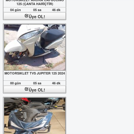
125 (ÇANTA HARİÇTİR)
04 gün
05 sa
46 dk
Üye OL!
MOTORSIKLET TVS JUPITER 125 2024
00 gün
05 sa
46 dk
Üye OL!