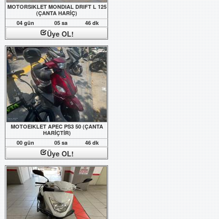
MOTORSIKLET MONDIAL DRIFT L 125
(ÇANTA HARİÇ)
04 gün
05 sa
46 dk
Üye OL!
MOTOEIKLET APEC PS3 50 (ÇANTA
HARİÇTİR)
00 gün
05 sa
46 dk
Üye OL!