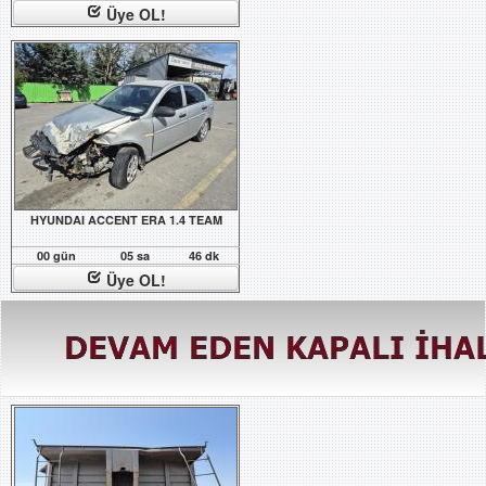
Üye OL!
HYUNDAI ACCENT ERA 1.4 TEAM
00 gün
05 sa
46 dk
Üye OL!