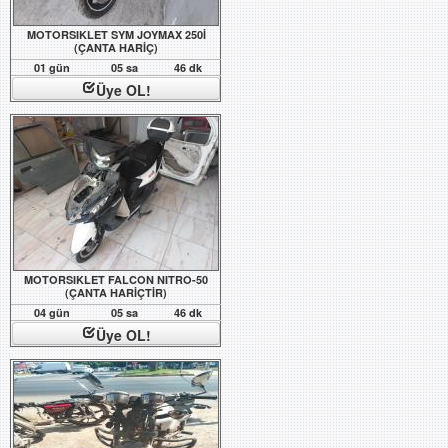
MOTORSIKLET SYM JOYMAX 250İ
(ÇANTA HARİÇ)
01 gün
05 sa
46 dk
Üye OL!
MOTORSIKLET FALCON NITRO-50
(ÇANTA HARİÇTİR)
04 gün
05 sa
46 dk
Üye OL!