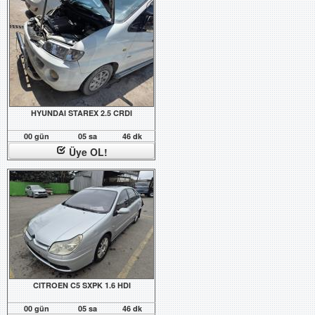
HYUNDAI STAREX 2.5 CRDI
00 gün
05 sa
46 dk
Üye OL!
CITROEN C5 SXPK 1.6 HDI
00 gün
05 sa
46 dk