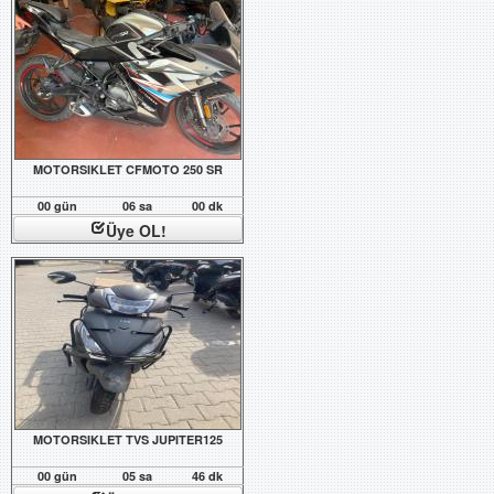
MOTORSIKLET CFMOTO 250 SR
00 gün
06 sa
00 dk
Üye OL!
MOTORSIKLET TVS JUPITER125
00 gün
05 sa
46 dk