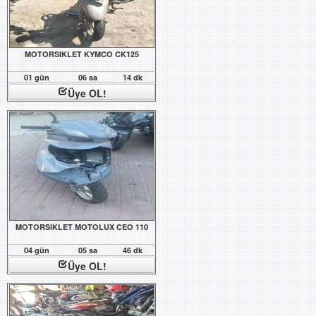
MOTORSIKLET KYMCO CK125
01 gün
06 sa
14 dk
Üye OL!
MOTORSIKLET MOTOLUX CEO 110
04 gün
05 sa
46 dk
Üye OL!