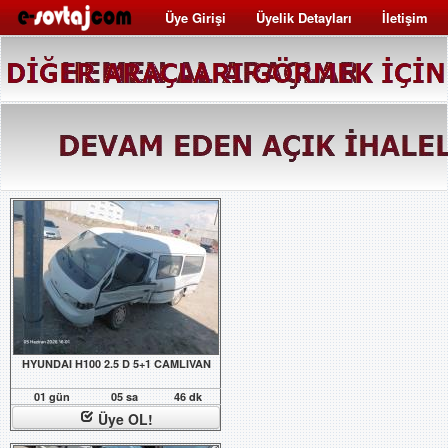
Üye Girişi
Üyelik Detayları
İletişim
HYUNDAI H100 2.5 D 5+1 CAMLIVAN
01 gün
05 sa
46 dk
Üye OL!