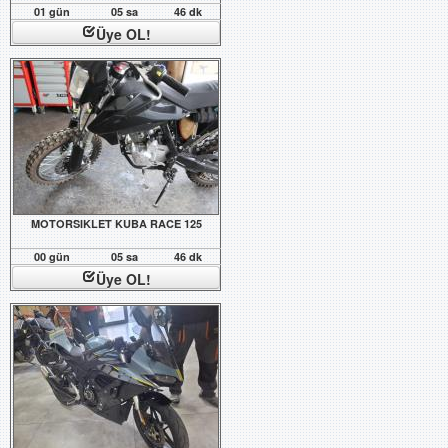
01 gün
05 sa
46 dk
Üye OL!
MOTORSIKLET KUBA RACE 125
00 gün
05 sa
46 dk
Üye OL!