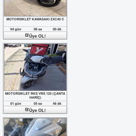
MOTORSIKLET KAWASAKI ZXC40 C
04 gün
06 sa
00 dk
Üye OL!
MOTORSIKLET RKS VRS 125 (ÇANTA
HARİÇ)
01 gün
05 sa
46 dk
Üye OL!