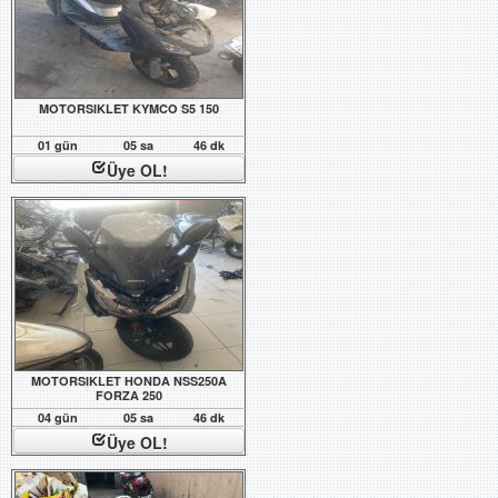
MOTORSIKLET KYMCO S5 150
01 gün
05 sa
46 dk
Üye OL!
MOTORSIKLET HONDA NSS250A
FORZA 250
04 gün
05 sa
46 dk
Üye OL!