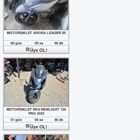
MOTORSIKLET ARORA LEADER 50
00 gün
05 sa
46 dk
Üye OL!
MOTORSIKLET RKS NEWLIGHT 125
PRO 2023
01 gün
05 sa
46 dk
Üye OL!