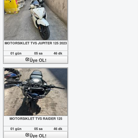
MOTORSIKLET TVS JUPITER 125 2023
01 gün
05 sa
46 dk
Üye OL!
MOTORSIKLET TVS RAIDER 125
01 gün
05 sa
46 dk
Üye OL!