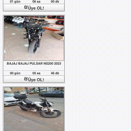
01 gün
06 sa
00 dk
Üye OL!
BAJAJ BAJAJ PULSAR NS200 2023
00 gün
05 sa
46 dk
Üye OL!