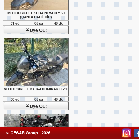
MOTORSIKLET KUBA NEWCITY 50
(ÇANTA DAHİLDİR)
01 gün
05 sa
46 dk
Üye OL!
MOTORSIKLET BAJAJ DOMINAR D 250
00 gün
05 sa
46 dk
Üye OL!
© CESAR Group - 2026