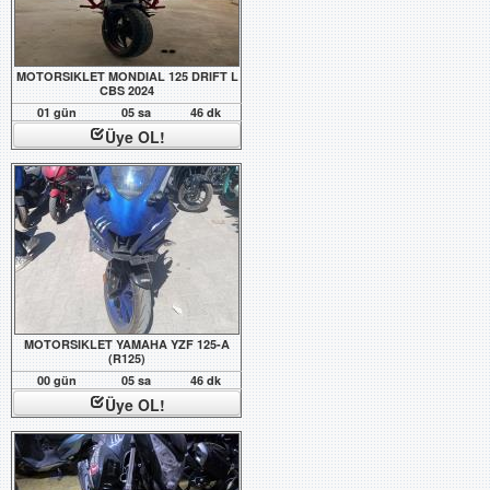
MOTORSIKLET MONDIAL 125 DRIFT L
CBS 2024
01 gün
05 sa
46 dk
Üye OL!
MOTORSIKLET YAMAHA YZF 125-A
(R125)
00 gün
05 sa
46 dk
Üye OL!