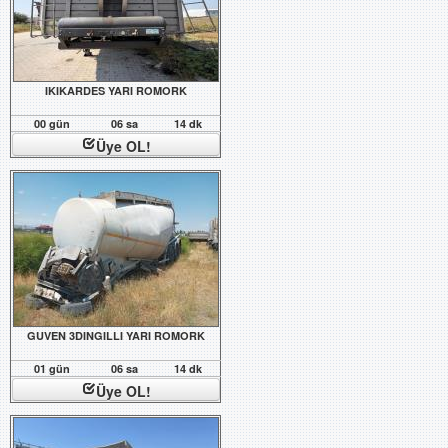
IKIKARDES YARI ROMORK
00 gün
06 sa
14 dk
Üye OL!
GUVEN 3DINGILLI YARI ROMORK
01 gün
06 sa
14 dk
Üye OL!