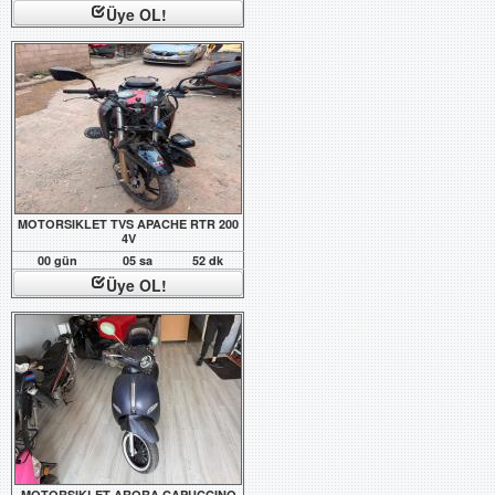
Üye OL!
MOTORSIKLET TVS APACHE RTR 200
4V
00 gün
05 sa
52 dk
Üye OL!
MOTORSIKLET ARORA CAPUCCINO