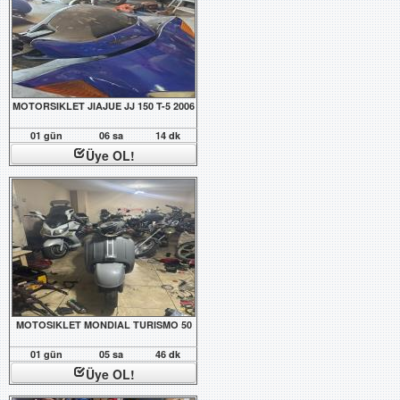
MOTORSIKLET JIAJUE JJ 150 T-5 2006
01 gün
06 sa
14 dk
Üye OL!
MOTOSIKLET MONDIAL TURISMO 50
01 gün
05 sa
46 dk
Üye OL!