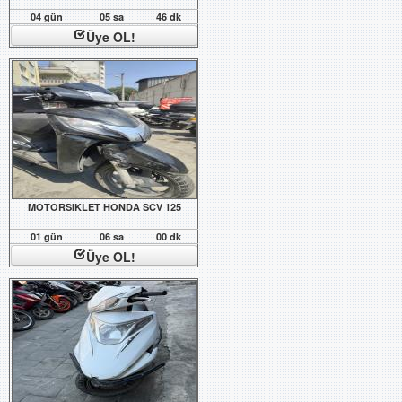
04 gün
05 sa
46 dk
Üye OL!
MOTORSIKLET HONDA SCV 125
01 gün
06 sa
00 dk
Üye OL!