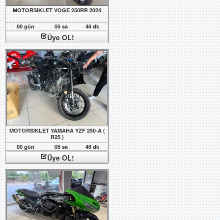
MOTORSIKLET VOGE 250RR 2024
00 gün
05 sa
46 dk
Üye OL!
MOTORSIKLET YAMAHA YZF 250-A (
R25 )
00 gün
05 sa
46 dk
Üye OL!