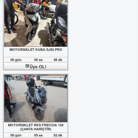
MOTORSIKLET KUBA SJ50 PRO
00 gün
05 sa
46 dk
Üye OL!
MOTORSIKLET RKS FRECCIA 150
(ÇANTA HARİÇTİR)
00 gün
05 sa
52 dk