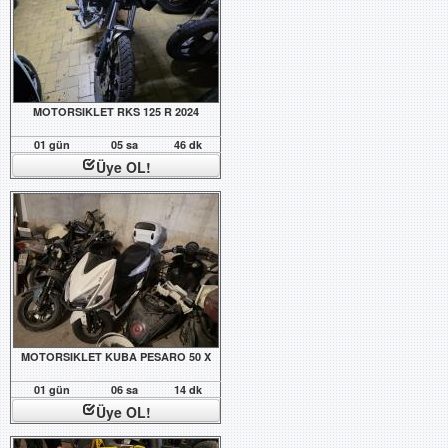
MOTORSIKLET RKS 125 R 2024
01 gün
05 sa
46 dk
Üye OL!
MOTORSIKLET KUBA PESARO 50 X
01 gün
06 sa
14 dk
Üye OL!