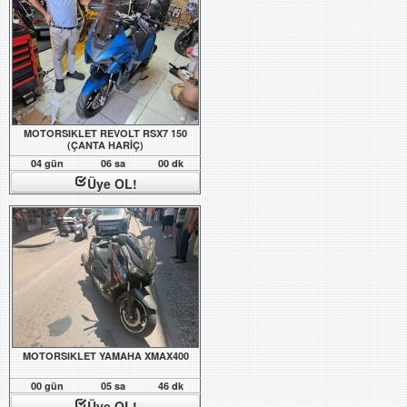
MOTORSIKLET REVOLT RSX7 150
(ÇANTA HARİÇ)
04 gün
06 sa
00 dk
Üye OL!
MOTORSIKLET YAMAHA XMAX400
00 gün
05 sa
46 dk
Üye OL!