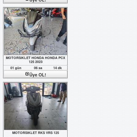
MOTORSIKLET HONDA HONDA PCX
125 2023
01 gün
06 sa
14 dk
Üye OL!
MOTORSIKLET RKS VRS 125